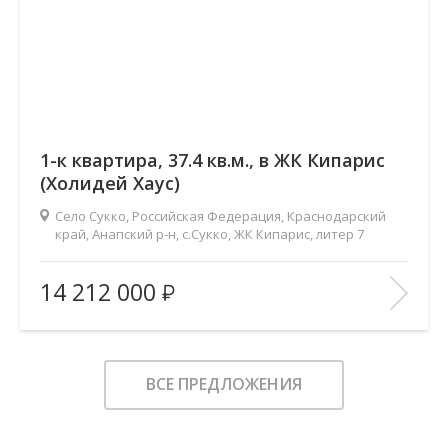
1-к квартира, 37.4 кв.м., в ЖК Кипарис
(Холидей Хаус)
Село Сукко, Российская Федерация, Краснодарский
край, Анапский р-н, с.Сукко, ЖК Кипарис, литер 7
2
Площадь (общ/жил/кух), м
:
37.4/16.8/12.2
14 212 000
Количество комнат:
1
Этаж:
3/8
В ИЗБРАННОЕ
ВСЕ ПРЕДЛОЖЕНИЯ