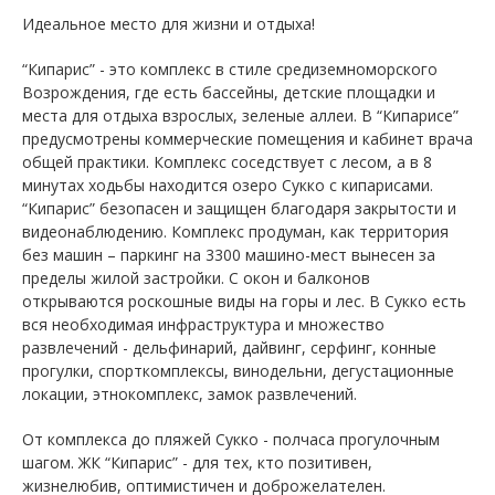
Идеальное место для жизни и отдыха!
“Кипарис” - это комплекс в стиле средиземноморского
Возрождения, где есть бассейны, детские площадки и
места для отдыха взрослых, зеленые аллеи. В “Кипарисе”
предусмотрены коммерческие помещения и кабинет врача
общей практики. Комплекс соседствует с лесом, а в 8
минутах ходьбы находится озеро Сукко с кипарисами.
“Кипарис” безопасен и защищен благодаря закрытости и
видеонаблюдению. Комплекс продуман, как территория
без машин – паркинг на 3300 машино-мест вынесен за
пределы жилой застройки. С окон и балконов
открываются роскошные виды на горы и лес. В Сукко есть
вся необходимая инфраструктура и множество
развлечений - дельфинарий, дайвинг, серфинг, конные
прогулки, спорткомплексы, винодельни, дегустационные
локации, этнокомплекс, замок развлечений.
От комплекса до пляжей Сукко - полчаса прогулочным
шагом. ЖК “Кипарис” - для тех, кто позитивен,
жизнелюбив, оптимистичен и доброжелателен.