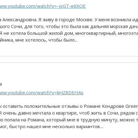
www.youtube.com/watch?v=-jvGT-e6XOE
 Александровна. Я живу в городе Москве. У меня возникла ид
ого Сочи, для того, чтобы это была как дальняя морская дач
. Я не хотела большой жилой дом, многоквартирный, многоэ
йника, мне хотелось, чтобы было...
а
www.youtube.com/watch?v=knJZ8DErtAs
бы оставить положительные отзывы о Романе Кондрове Green
Я очень давно мечтала о квартире, чтоб жить в Сочи, рядом с
но попала на Романа, который мне в трудную минуту, можно 
ог, быстро нашел мне несколько вариантов....