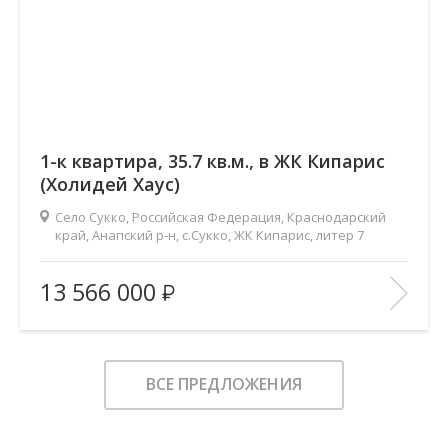
1-к квартира, 35.7 кв.м., в ЖК Кипарис
(Холидей Хаус)
Село Сукко, Российская Федерация, Краснодарский
край, Анапский р-н, с.Сукко, ЖК Кипарис, литер 7
2
Площадь (общ/жил/кух), м
:
35.7/10.4/15.8
13 566 000
Количество комнат:
1
Этаж:
1/8
В ИЗБРАННОЕ
ВСЕ ПРЕДЛОЖЕНИЯ