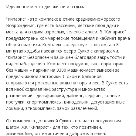
Идеальное место для жизни и отдыха!
“Кипарис” - это комплекс в стиле средиземноморского
Возрождения, где есть бассейны, детские площадки и
места для отдыха взрослых, зеленые аллеи. В “Кипарисе”
предусмотрены коммерческие помещения и кабинет врача
общей практики. Комплекс соседствует с лесом, а в 8
минутах ходьбы находится озеро Сукко с кипарисами.
“Кипарис” безопасен и защищен благодаря закрытости и
видеонаблюдению. Комплекс продуман, как территория
без машин – паркинг на 3300 машино-мест вынесен за
пределы жилой застройки. С окон и балконов
открываются роскошные виды на горы и лес. В Сукко есть
вся необходимая инфраструктура и множество
развлечений - дельфинарий, дайвинг, серфинг, конные
прогулки, спорткомплексы, винодельни, дегустационные
локации, этнокомплекс, замок развлечений.
От комплекса до пляжей Сукко - полчаса прогулочным
шагом. ЖК “Кипарис” - для тех, кто позитивен,
жизнелюбив, оптимистичен и доброжелателен.