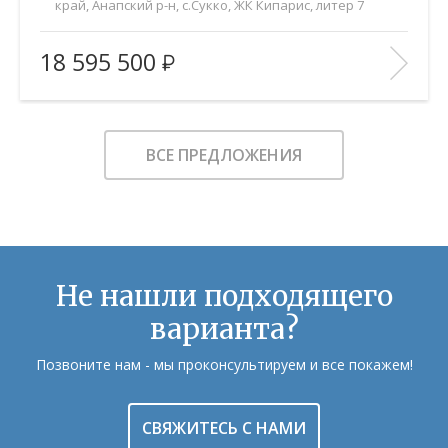
край, Анапский р-н, с.Сукко, ЖК Кипарис, литер 7
2
Площадь (общ/жил/кух), м
:
53.9/20.7/24.8
18 595 500
Количество комнат:
2
Этаж:
6/8
В ИЗБРАННОЕ
ВСЕ ПРЕДЛОЖЕНИЯ
Не нашли подходящего
варианта?
Позвоните нам - мы проконсультируем и все покажем!
СВЯЖИТЕСЬ С НАМИ