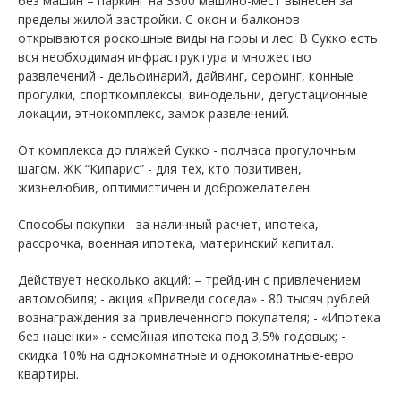
без машин – паркинг на 3300 машино-мест вынесен за
пределы жилой застройки. С окон и балконов
открываются роскошные виды на горы и лес. В Сукко есть
вся необходимая инфраструктура и множество
развлечений - дельфинарий, дайвинг, серфинг, конные
прогулки, спорткомплексы, винодельни, дегустационные
локации, этнокомплекс, замок развлечений.
От комплекса до пляжей Сукко - полчаса прогулочным
шагом. ЖК “Кипарис” - для тех, кто позитивен,
жизнелюбив, оптимистичен и доброжелателен.
Способы покупки - за наличный расчет, ипотека,
рассрочка, военная ипотека, материнский капитал.
Действует несколько акций: – трейд-ин с привлечением
автомобиля; - акция «Приведи соседа» - 80 тысяч рублей
вознаграждения за привлеченного покупателя; - «Ипотека
без наценки» - семейная ипотека под 3,5% годовых; -
скидка 10% на однокомнатные и однокомнатные-евро
квартиры.