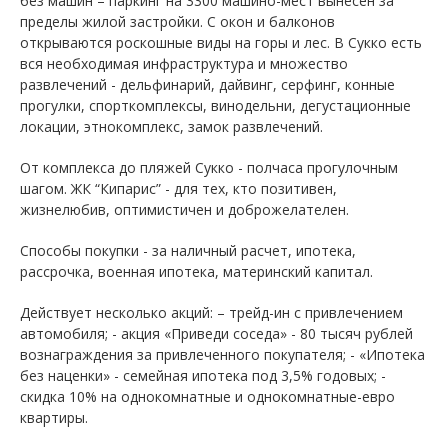
без машин – паркинг на 3300 машино-мест вынесен за
пределы жилой застройки. С окон и балконов
открываются роскошные виды на горы и лес. В Сукко есть
вся необходимая инфраструктура и множество
развлечений - дельфинарий, дайвинг, серфинг, конные
прогулки, спорткомплексы, винодельни, дегустационные
локации, этнокомплекс, замок развлечений.
От комплекса до пляжей Сукко - полчаса прогулочным
шагом. ЖК “Кипарис” - для тех, кто позитивен,
жизнелюбив, оптимистичен и доброжелателен.
Способы покупки - за наличный расчет, ипотека,
рассрочка, военная ипотека, материнский капитал.
Действует несколько акций: – трейд-ин с привлечением
автомобиля; - акция «Приведи соседа» - 80 тысяч рублей
вознаграждения за привлеченного покупателя; - «Ипотека
без наценки» - семейная ипотека под 3,5% годовых; -
скидка 10% на однокомнатные и однокомнатные-евро
квартиры.