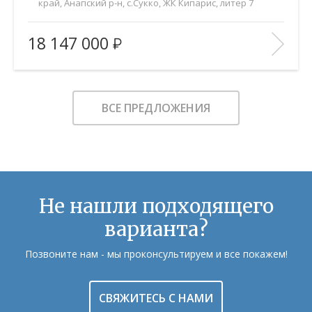
край, Анапский р-н, с.Сукко, ЖК Кипарис, литер 7
2
Площадь (общ/жил/кух), м
:
52.6/21/20
18 147 000
Количество комнат:
2
Этаж:
6/8
В ИЗБРАННОЕ
ВСЕ ПРЕДЛОЖЕНИЯ
Не нашли подходящего
варианта?
Позвоните нам - мы проконсультируем и все покажем!
СВЯЖИТЕСЬ С НАМИ