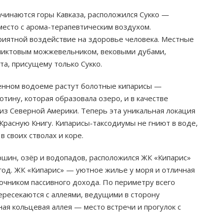
начинаются горы Кавказа, расположился Сукко —
место с арома-терапевтическим воздухом.
иятной воздействие на здоровье человека. Местные
еликтовым можжевельником, вековыми дубами,
а, присущему только Сукко.
твенном водоеме растут болотные кипарисы —
тину, которая образовала озеро, и в качестве
из Северной Америки. Теперь эта уникальная локация
Красную Книгу. Кипарисы-таксодиумы не гниют в воде,
 своих стволах и коре.
ршин, озёр и водопадов, расположился ЖК «Кипарис»
год. ЖК «Кипарис» — уютное жилье у моря и отличная
очником пассивного дохода. По периметру всего
ресекаются с аллеями, ведущими в сторону
я кольцевая аллея — место встречи и прогулок с