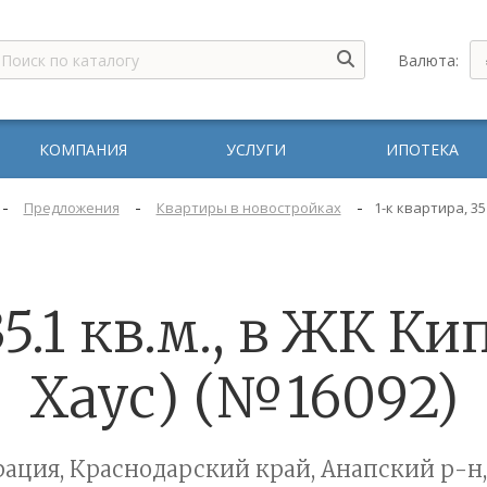
Валюта:
КОМПАНИЯ
УСЛУГИ
ИПОТЕКА
-
-
-
Предложения
Квартиры в новостройках
1-к квартира, 35
35.1 кв.м., в ЖК К
Хаус) (№16092)
ация, Краснодарский край, Анапский р-н,