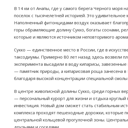
В 14 км от Анапы, где у самого берега Черного моря 
поселок с тысячелетней историей. Это удивительное 
Наполненный фитонцидами воздух оказывает благопр
горы обрамляющие долину Сукко, богаты соснами, р
которые и являются источником неповторимого аромат
Сукко — единственное место в России, где в искусс
таксодиумы. Примерно 80 лет назад здесь возвели пло
эксперимента высадили в воду кипарисы, завезенные 
— памятник природы, а кипарисовая роща занесена в 
благодаря высокой концентрации специальной смолы в
В центре живописной долины Сукко, среди горных ве
— персональный курорт для жизни и отдыха круглый 
инвестиция. Новый дом сможет стать стабильным ист
комплекса проходят пешеходные дорожки, которые пе
центральной кольцевой прогулочной зоны. Центральна
друзьями и соседями.