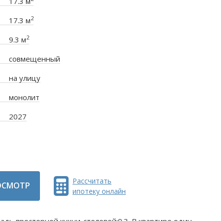
17.3 м
2
17.3 м
2
9.3 м
совмещенный
на улицу
монолит
2027
Рассчитать
ОСМОТР
ипотеку онлайн
щадь просторной кухни-столовой:9.3. B квартире один