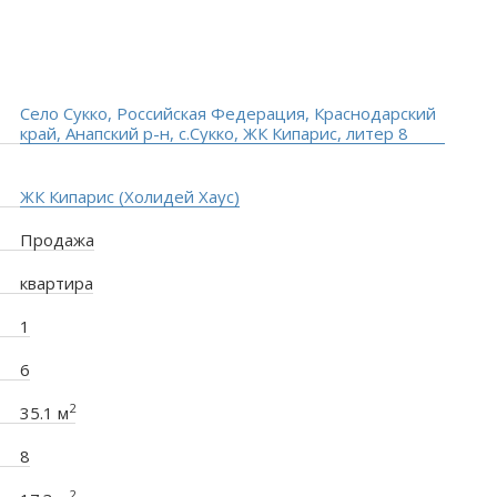
Село Сукко, Российская Федерация, Краснодарский
край, Анапский р-н, с.Сукко, ЖК Кипарис, литер 8
ЖК Кипарис (Холидей Хаус)
Продажа
квартира
1
6
2
35.1 м
8
2