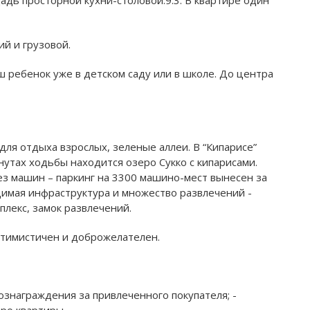
й и грузовой.
ш ребенок уже в детском саду или в школе. До центра
для отдыха взрослых, зеленые аллеи. В “Кипарисе”
нутах ходьбы находится озеро Сукко с кипарисами.
ез машин – паркинг на 3300 машино-мест вынесен за
одимая инфраструктура и множество развлечений -
плекс, замок развлечений.
оптимистичен и доброжелателен.
ознаграждения за привлеченного покупателя; -
ро квартиры.