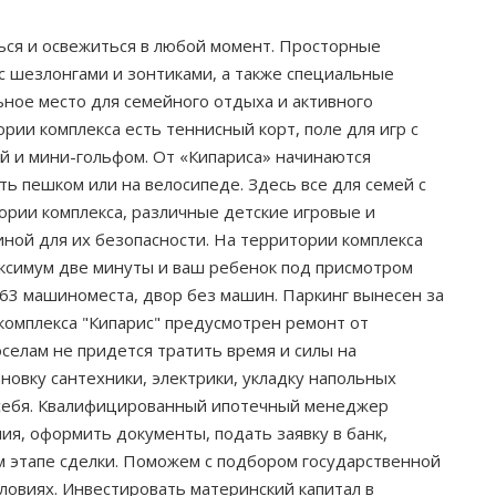
ться и освежиться в любой момент. Просторные
с шезлонгами и зонтиками, а также специальные
ное место для семейного отдыха и активного
ии комплекса есть теннисный корт, поле для игр с
й и мини-гольфом. От «Кипариса» начинаются
ь пешком или на велосипеде. Здесь все для семей с
ории комплекса, различные детские игровые и
иной для их безопасности. На территории комплекса
ксимум две минуты и ваш ребенок под присмотром
 563 машиноместа, двор без машин. Паркинг вынесен за
комплекса "Кипарис" предусмотрен ремонт от
селам не придется тратить время и силы на
новку сантехники, электрики, укладку напольных
 себя. Квалифицированный ипотечный менеджер
, оформить документы, подать заявку в банк,
м этапе сделки. Поможем с подбором государственной
ловиях. Инвестировать материнский капитал в