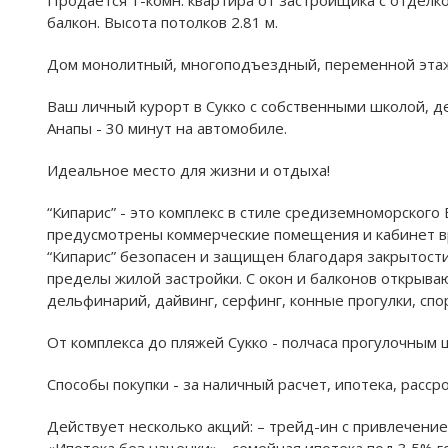
балкон. Высота потолков 2.81 м.
Дом монолитный, многоподъездный, переменной этажно
Ваш личный курорт в Сукко с собственными школой, д
Анапы - 30 минут на автомобиле.
Идеальное место для жизни и отдыха!
“Кипарис” - это комплекс в стиле средиземноморского
предусмотрены коммерческие помещения и кабинет вра
“Кипарис” безопасен и защищен благодаря закрытости
пределы жилой застройки. С окон и балконов открыва
дельфинарий, дайвинг, серфинг, конные прогулки, сп
От комплекса до пляжей Сукко - полчаса прогулочным 
Способы покупки - за наличный расчет, ипотека, расср
Действует несколько акций: – трейд-ин с привлечение
«Ипотека без наценки» - семейная ипотека под 3,5% 