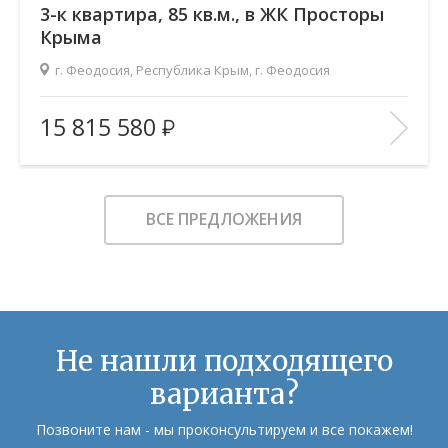
3-к квартира, 85 кв.м., в ЖК Просторы
Крыма
г. Феодосия, Республика Крым, г. Феодосия
2
Площадь (общ/жил/кух), м
:
85.03/47.61/16.82
15 815 580
Количество комнат:
3
Этаж:
4/9
В ИЗБРАННОЕ
ВСЕ ПРЕДЛОЖЕНИЯ
Не нашли подходящего
варианта?
Позвоните нам - мы проконсультируем и все покажем!