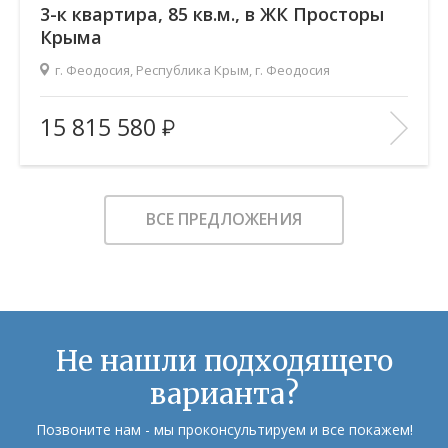
3-к квартира, 85 кв.м., в ЖК Просторы
Крыма
г. Феодосия, Республика Крым, г. Феодосия
2
Площадь (общ/жил/кух), м
:
85.03/47.61/16.82
15 815 580
Количество комнат:
3
Этаж:
4/9
В ИЗБРАННОЕ
ВСЕ ПРЕДЛОЖЕНИЯ
Не нашли подходящего
варианта?
Позвоните нам - мы проконсультируем и все покажем!