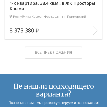
1-к квартира, 38.4 кв.м., в ЖК Просторы
Крыма
Республика Крым, г. Феодосия, пгт. Приморский
2
Площадь (общ/жил/кух), м
:
38.41/14.76/10.58
8 373 380
Количество комнат:
1
Этаж:
5/9
В ИЗБРАННОЕ
ВСЕ ПРЕДЛОЖЕНИЯ
Не нашли подходящего
варианта?
Позвоните нам - мы проконсультируем и все покажем!