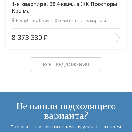
1-к квартира, 38.4 кв.м., в ЖК Просторы
Крыма
Республика Крым, г. Феодосия, пгт. Приморский
2
Площадь (общ/жил/кух), м
:
38.41/14.76/10.58
8 373 380
Количество комнат:
1
Этаж:
5/9
В ИЗБРАННОЕ
ВСЕ ПРЕДЛОЖЕНИЯ
Не нашли подходящего
варианта?
Позвоните нам - мы проконсультируем и все покажем!