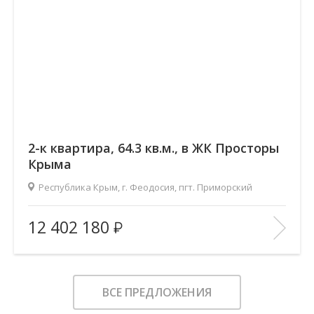
2-к квартира, 64.3 кв.м., в ЖК Просторы
Крыма
Республика Крым, г. Феодосия, пгт. Приморский
2
Площадь (общ/жил/кух), м
:
64.26/30.44/18.12
12 402 180
Количество комнат:
2
Этаж:
1/9
В ИЗБРАННОЕ
ВСЕ ПРЕДЛОЖЕНИЯ