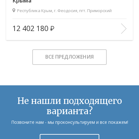
Крыма
Республика Крым, г. Феодосия, пгт. Приморский
2
Площадь (общ/жил/кух), м
:
64.26/30.44/18.12
12 402 180
Количество комнат:
2
Этаж:
1/9
В ИЗБРАННОЕ
ВСЕ ПРЕДЛОЖЕНИЯ
Не нашли подходящего
варианта?
Позвоните нам - мы проконсультируем и все покажем!