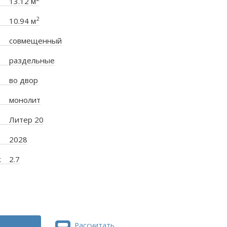
13.12 м
2
10.94 м
совмещенный
раздельные
во двор
монолит
Литер 20
2028
х
2.7
Рассчитать