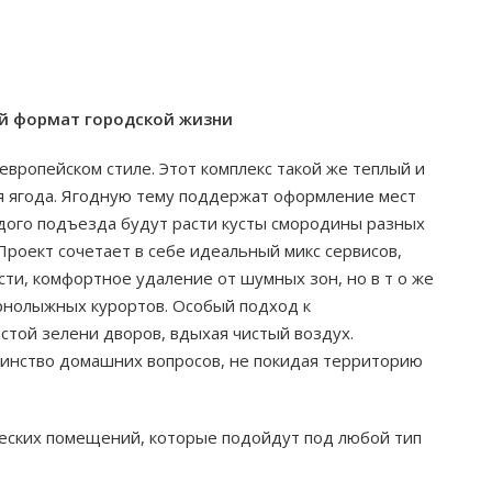
ый формат городской жизни
вропейском стиле. Этот комплекс такой же теплый и
яя ягода. Ягодную тему поддержат оформление мест
дого подъезда будут расти кусты смородины разных
Проект сочетает в себе идеальный микс сервисов,
ти, комфортное удаление от шумных зон, но в т о же
рнолыжных курортов. Особый подход к
стой зелени дворов, вдыхая чистый воздух.
инство домашних вопросов, не покидая территорию
еских помещений, которые подойдут под любой тип