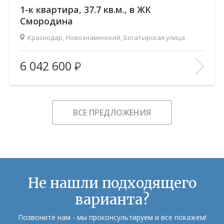
1-к квартира, 37.7 кв.м., в ЖК
Смородина
Краснодар, Новознаменский, Богатырская улица
2
Площадь (общ/жил/кух), м
:
37.65/14.35/14.49
6 042 600
Количество комнат:
1
Этаж:
16/19
В ИЗБРАННОЕ
ВСЕ ПРЕДЛОЖЕНИЯ
Не нашли подходящего
варианта?
Позвоните нам - мы проконсультируем и все покажем!