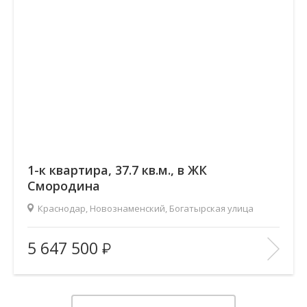
1-к квартира, 37.7 кв.м., в ЖК
Смородина
Краснодар, Новознаменский, Богатырская улица
2
Площадь (общ/жил/кух), м
:
37.65/14.35/14.49
5 647 500
Количество комнат:
1
Этаж:
11/12
В ИЗБРАННОЕ