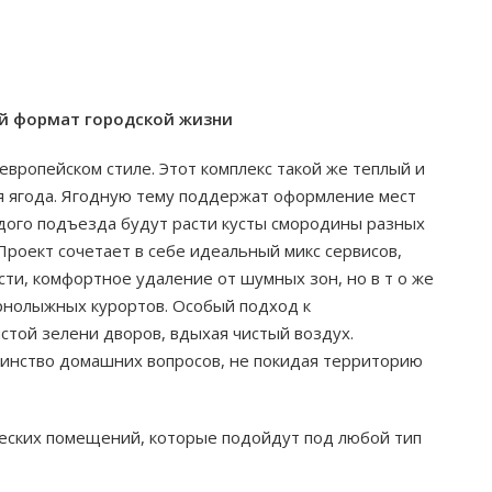
ый формат городской жизни
вропейском стиле. Этот комплекс такой же теплый и
яя ягода. Ягодную тему поддержат оформление мест
дого подъезда будут расти кусты смородины разных
Проект сочетает в себе идеальный микс сервисов,
ти, комфортное удаление от шумных зон, но в т о же
рнолыжных курортов. Особый подход к
стой зелени дворов, вдыхая чистый воздух.
инство домашних вопросов, не покидая территорию
еских помещений, которые подойдут под любой тип