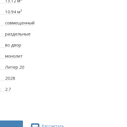
13.12 м
2
10.94 м
совмещенный
раздельные
во двор
монолит
Литер 20
2028
х
2.7
Рассчитать