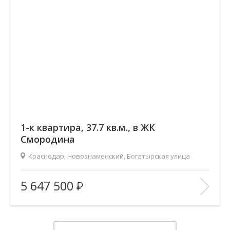
1-к квартира, 37.7 кв.м., в ЖК
Смородина
Краснодар, Новознаменский, Богатырская улица
2
Площадь (общ/жил/кух), м
:
37.65/14.35/14.49
5 647 500
Количество комнат:
1
Этаж:
11/12
В ИЗБРАННОЕ