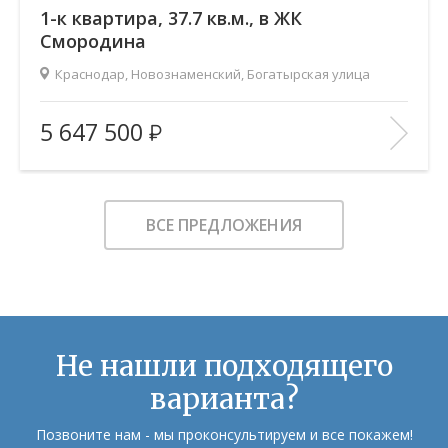
1-к квартира, 37.7 кв.м., в ЖК
Смородина
Краснодар, Новознаменский, Богатырская улица
2
Площадь (общ/жил/кух), м
:
37.65/14.35/14.49
5 647 500
Количество комнат:
1
Этаж:
11/12
В ИЗБРАННОЕ
ВСЕ ПРЕДЛОЖЕНИЯ
Не нашли подходящего
варианта?
Позвоните нам - мы проконсультируем и все покажем!