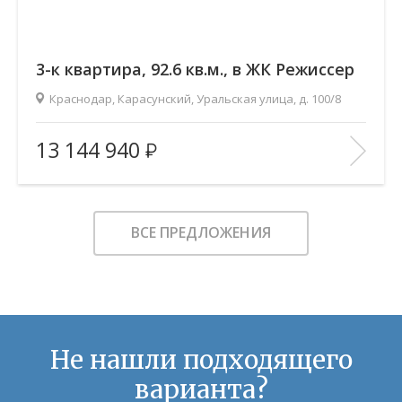
3-к квартира, 92.6 кв.м., в ЖК Режиссер
Краснодар, Карасунский, Уральская улица, д. 100/8
2
Площадь (общ/жил/кух), м
:
92.57/53.2/11
13 144 940
Количество комнат:
3
Этаж:
11/21
В ИЗБРАННОЕ
ВСЕ ПРЕДЛОЖЕНИЯ
Не нашли подходящего
варианта?