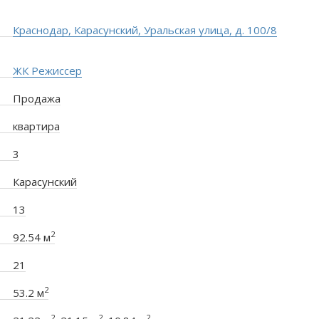
Краснодар, Карасунский, Уральская улица, д. 100/8
ЖК Режиссер
Продажа
квартира
3
Карасунский
13
2
92.54 м
21
2
53.2 м
2
2
2