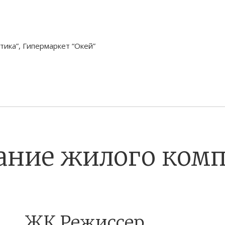
тика”, Гипермаркет “Окей”
ание жилого комп
ЖК Режиссер