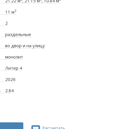
21.22 м
, 21.15 м
, 10.84 м
2
11 м
2
раздельные
во двор и на улицу
монолит
Литер 4
2026
х
2.84
Рассчитать