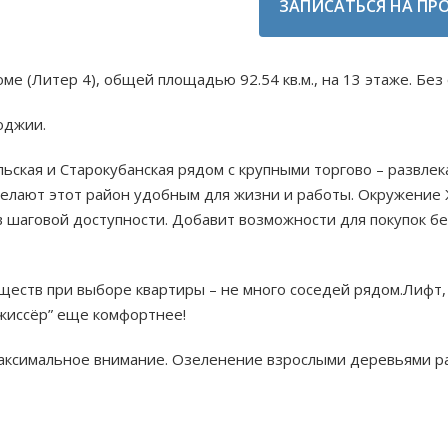
ЗАПИСАТЬСЯ НА ПР
ме (Литер 4), общей площадью 92.54 кв.м., на 13 этаже. Без
оджии.
ьская и Старокубанская рядом с крупными торгово – развле
делают этот район удобным для жизни и работы. Окружение
 в шаговой доступности. Добавит возможности для покупок б
уществ при выборе квартиры – не много соседей рядом.Лифт,
ежиссёр” еще комфортнее!
ксимальное внимание. Озеленение взрослыми деревьями ра