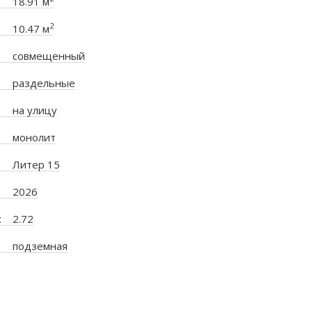
18.91 м
2
10.47 м
совмещенный
раздельные
на улицу
монолит
Литер 15
2026
х
2.72
подземная