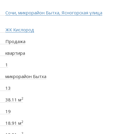
Сочи, микрорайон Бытха, Ясногорская улица
ЖК Кислород
Продажа
квартира
1
микрорайон Бытха
13
2
38.11 м
19
2
18.91 м
2