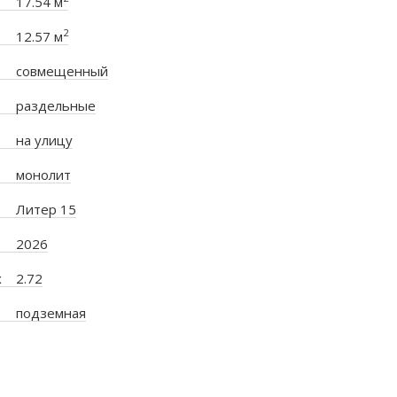
17.54 м
2
12.57 м
совмещенный
раздельные
на улицу
монолит
Литер 15
2026
х
2.72
подземная