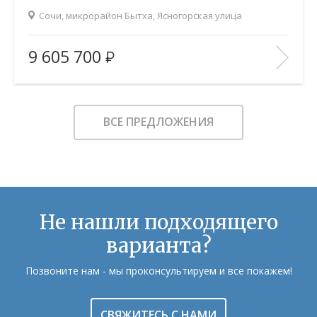
Сочи, микрорайон Бытха, Ясногорская улица
2
Площадь (общ/жил/кух), м
:
23.4/11.52/2.9
9 605 700
Количество комнат:
Студия
Этаж:
16/19
В ИЗБРАННОЕ
ВСЕ ПРЕДЛОЖЕНИЯ
Не нашли подходящего
варианта?
Позвоните нам - мы проконсультируем и все покажем!
СВЯЖИТЕСЬ С НАМИ