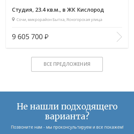
Cтудия, 23.4 кв.м., в ЖК Кислород
Сочи, микрорайон Бытха, Ясногорская улица
2
Площадь (общ/жил/кух), м
:
23.4/11.52/2.9
9 605 700
Количество комнат:
Студия
Этаж:
16/19
В ИЗБРАННОЕ
ВСЕ ПРЕДЛОЖЕНИЯ
Не нашли подходящего
варианта?
Позвоните нам - мы проконсультируем и все покажем!