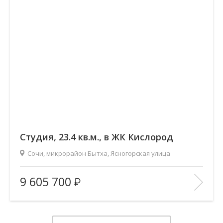
Cтудия, 23.4 кв.м., в ЖК Кислород
Сочи, микрорайон Бытха, Ясногорская улица
2
Площадь (общ/жил/кух), м
:
23.4/11.52/2.9
9 605 700
Количество комнат:
Студия
Этаж:
16/19
В ИЗБРАННОЕ