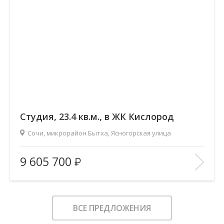
Cтудия, 23.4 кв.м., в ЖК Кислород
Сочи, микрорайон Бытха, Ясногорская улица
2
Площадь (общ/жил/кух), м
:
23.4/11.52/2.9
9 605 700
Количество комнат:
Студия
Этаж:
16/19
В ИЗБРАННОЕ
ВСЕ ПРЕДЛОЖЕНИЯ