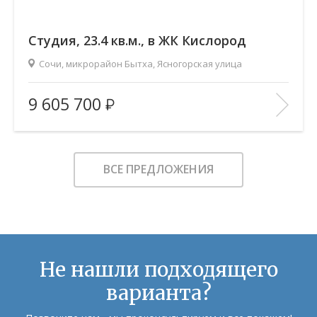
Cтудия, 23.4 кв.м., в ЖК Кислород
Сочи, микрорайон Бытха, Ясногорская улица
2
Площадь (общ/жил/кух), м
:
23.4/11.52/2.9
9 605 700
Количество комнат:
Студия
Этаж:
16/19
В ИЗБРАННОЕ
ВСЕ ПРЕДЛОЖЕНИЯ
Не нашли подходящего
варианта?