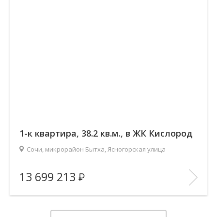
1-к квартира, 38.2 кв.м., в ЖК Кислород
Сочи, микрорайон Бытха, Ясногорская улица
2
Площадь (общ/жил/кух), м
:
38.17/17.58/12.57
13 699 213
Количество комнат:
1
Этаж:
8/19
В ИЗБРАННОЕ