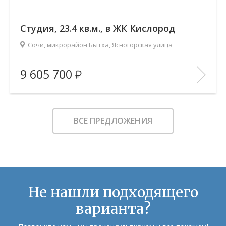
Cтудия, 23.4 кв.м., в ЖК Кислород
Сочи, микрорайон Бытха, Ясногорская улица
2
Площадь (общ/жил/кух), м
:
23.4/11.52/2.9
9 605 700
Количество комнат:
Студия
Этаж:
16/19
В ИЗБРАННОЕ
ВСЕ ПРЕДЛОЖЕНИЯ
Не нашли подходящего
варианта?