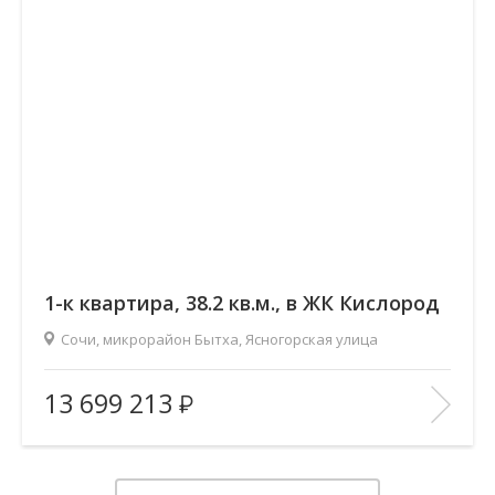
1-к квартира, 38.2 кв.м., в ЖК Кислород
Сочи, микрорайон Бытха, Ясногорская улица
2
Площадь (общ/жил/кух), м
:
38.17/17.58/12.57
13 699 213
Количество комнат:
1
Этаж:
8/19
В ИЗБРАННОЕ