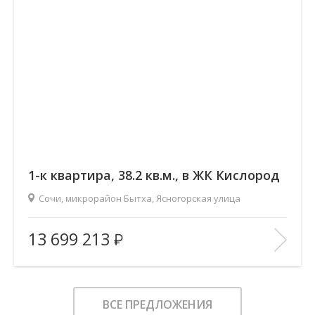
1-к квартира, 38.2 кв.м., в ЖК Кислород
Сочи, микрорайон Бытха, Ясногорская улица
2
Площадь (общ/жил/кух), м
:
38.17/17.58/12.57
13 699 213
Количество комнат:
1
Этаж:
8/19
В ИЗБРАННОЕ
ВСЕ ПРЕДЛОЖЕНИЯ