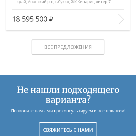
край, Анапский р-н, с.Сукко, ЖК Кипарис, литер 7
2
Площадь (общ/жил/кух), м
:
53.9/20.7/24.8
18 595 500
Количество комнат:
2
Этаж:
6/8
В ИЗБРАННОЕ
ВСЕ ПРЕДЛОЖЕНИЯ
Не нашли подходящего
варианта?
Позвоните нам - мы проконсультируем и все покажем!
СВЯЖИТЕСЬ С НАМИ