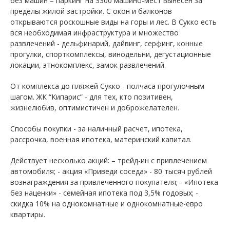
без машин – паркинг на 3300 машино-мест вынесен за
пределы жилой застройки. С окон и балконов
открываются роскошные виды на горы и лес. В Сукко есть
вся необходимая инфраструктура и множество
развлечений - дельфинарий, дайвинг, серфинг, конные
прогулки, спорткомплексы, винодельни, дегустационные
локации, этнокомплекс, замок развлечений.
От комплекса до пляжей Сукко - полчаса прогулочным
шагом. ЖК “Кипарис” - для тех, кто позитивен,
жизнелюбив, оптимистичен и доброжелателен.
Способы покупки - за наличный расчет, ипотека,
рассрочка, военная ипотека, материнский капитал.
Действует несколько акций: – трейд-ин с привлечением
автомобиля; - акция «Приведи соседа» - 80 тысяч рублей
вознаграждения за привлеченного покупателя; - «Ипотека
без наценки» - семейная ипотека под 3,5% годовых; -
скидка 10% на однокомнатные и однокомнатные-евро
квартиры.