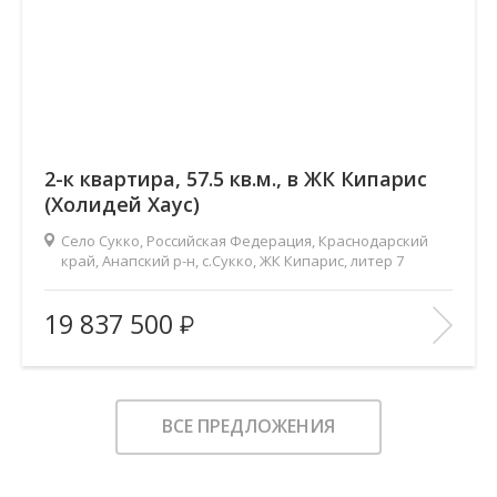
2-к квартира, 57.5 кв.м., в ЖК Кипарис
(Холидей Хаус)
Село Сукко, Российская Федерация, Краснодарский
край, Анапский р-н, с.Сукко, ЖК Кипарис, литер 7
2
Площадь (общ/жил/кух), м
:
57.5/26.1/16.8
19 837 500
Количество комнат:
2
Этаж:
6/8
В ИЗБРАННОЕ
ВСЕ ПРЕДЛОЖЕНИЯ