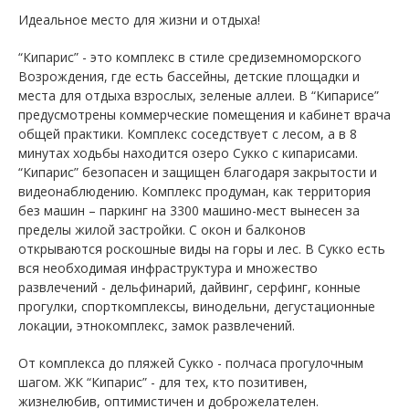
Идеальное место для жизни и отдыха!
“Кипарис” - это комплекс в стиле средиземноморского
Возрождения, где есть бассейны, детские площадки и
места для отдыха взрослых, зеленые аллеи. В “Кипарисе”
предусмотрены коммерческие помещения и кабинет врача
общей практики. Комплекс соседствует с лесом, а в 8
минутах ходьбы находится озеро Сукко с кипарисами.
“Кипарис” безопасен и защищен благодаря закрытости и
видеонаблюдению. Комплекс продуман, как территория
без машин – паркинг на 3300 машино-мест вынесен за
пределы жилой застройки. С окон и балконов
открываются роскошные виды на горы и лес. В Сукко есть
вся необходимая инфраструктура и множество
развлечений - дельфинарий, дайвинг, серфинг, конные
прогулки, спорткомплексы, винодельни, дегустационные
локации, этнокомплекс, замок развлечений.
От комплекса до пляжей Сукко - полчаса прогулочным
шагом. ЖК “Кипарис” - для тех, кто позитивен,
жизнелюбив, оптимистичен и доброжелателен.