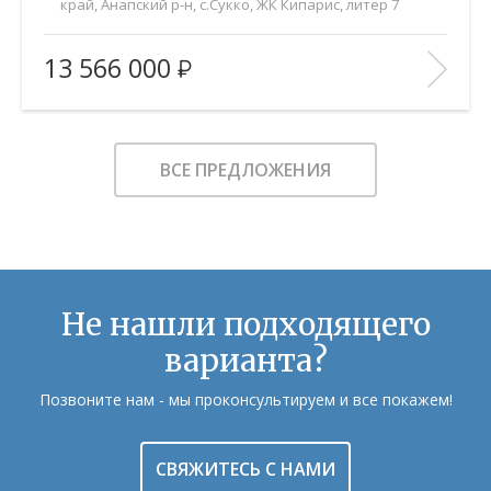
край, Анапский р-н, с.Сукко, ЖК Кипарис, литер 7
2
Площадь (общ/жил/кух), м
:
35.7/10.4/15.8
13 566 000
Количество комнат:
1
Этаж:
1/8
В ИЗБРАННОЕ
ВСЕ ПРЕДЛОЖЕНИЯ
Не нашли подходящего
варианта?
Позвоните нам - мы проконсультируем и все покажем!
СВЯЖИТЕСЬ С НАМИ