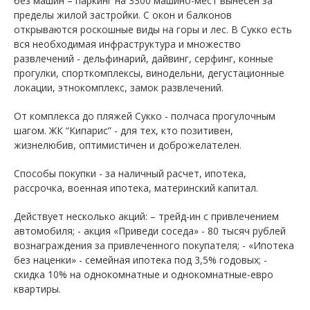
без машин – паркинг на 3300 машино-мест вынесен за
пределы жилой застройки. С окон и балконов
открываются роскошные виды на горы и лес. В Сукко есть
вся необходимая инфраструктура и множество
развлечений - дельфинарий, дайвинг, серфинг, конные
прогулки, спорткомплексы, винодельни, дегустационные
локации, этнокомплекс, замок развлечений.
От комплекса до пляжей Сукко - полчаса прогулочным
шагом. ЖК “Кипарис” - для тех, кто позитивен,
жизнелюбив, оптимистичен и доброжелателен.
Способы покупки - за наличный расчет, ипотека,
рассрочка, военная ипотека, материнский капитал.
Действует несколько акций: – трейд-ин с привлечением
автомобиля; - акция «Приведи соседа» - 80 тысяч рублей
вознаграждения за привлеченного покупателя; - «Ипотека
без наценки» - семейная ипотека под 3,5% годовых; -
скидка 10% на однокомнатные и однокомнатные-евро
квартиры.