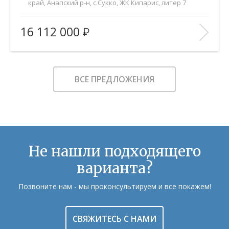
край, Анапский р-н, с.Сукко, ЖК Кипарис, литер 7
2
Площадь (общ/жил/кух), м
:
42.4/14.7/16.8
16 112 000
Количество комнат:
1
Этаж:
2/8
В ИЗБРАННОЕ
ВСЕ ПРЕДЛОЖЕНИЯ
Не нашли подходящего
варианта?
Позвоните нам - мы проконсультируем и все покажем!
СВЯЖИТЕСЬ С НАМИ