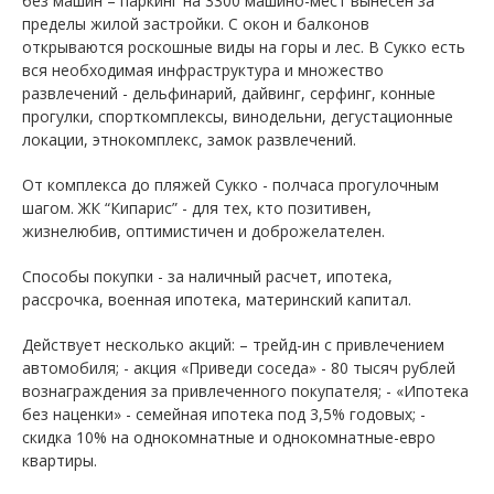
без машин – паркинг на 3300 машино-мест вынесен за
пределы жилой застройки. С окон и балконов
открываются роскошные виды на горы и лес. В Сукко есть
вся необходимая инфраструктура и множество
развлечений - дельфинарий, дайвинг, серфинг, конные
прогулки, спорткомплексы, винодельни, дегустационные
локации, этнокомплекс, замок развлечений.
От комплекса до пляжей Сукко - полчаса прогулочным
шагом. ЖК “Кипарис” - для тех, кто позитивен,
жизнелюбив, оптимистичен и доброжелателен.
Способы покупки - за наличный расчет, ипотека,
рассрочка, военная ипотека, материнский капитал.
Действует несколько акций: – трейд-ин с привлечением
автомобиля; - акция «Приведи соседа» - 80 тысяч рублей
вознаграждения за привлеченного покупателя; - «Ипотека
без наценки» - семейная ипотека под 3,5% годовых; -
скидка 10% на однокомнатные и однокомнатные-евро
квартиры.