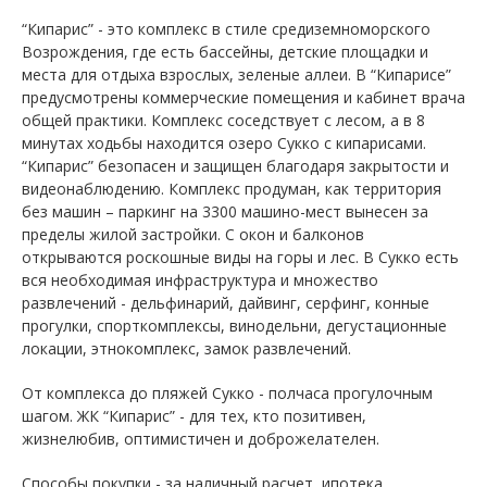
“Кипарис” - это комплекс в стиле средиземноморского
Возрождения, где есть бассейны, детские площадки и
места для отдыха взрослых, зеленые аллеи. В “Кипарисе”
предусмотрены коммерческие помещения и кабинет врача
общей практики. Комплекс соседствует с лесом, а в 8
минутах ходьбы находится озеро Сукко с кипарисами.
“Кипарис” безопасен и защищен благодаря закрытости и
видеонаблюдению. Комплекс продуман, как территория
без машин – паркинг на 3300 машино-мест вынесен за
пределы жилой застройки. С окон и балконов
открываются роскошные виды на горы и лес. В Сукко есть
вся необходимая инфраструктура и множество
развлечений - дельфинарий, дайвинг, серфинг, конные
прогулки, спорткомплексы, винодельни, дегустационные
локации, этнокомплекс, замок развлечений.
От комплекса до пляжей Сукко - полчаса прогулочным
шагом. ЖК “Кипарис” - для тех, кто позитивен,
жизнелюбив, оптимистичен и доброжелателен.
Способы покупки - за наличный расчет, ипотека,