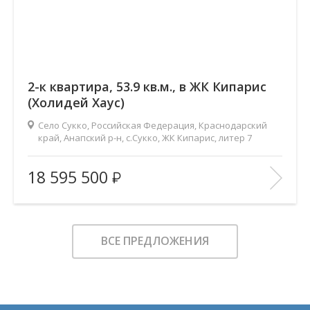
2-к квартира, 53.9 кв.м., в ЖК Кипарис
(Холидей Хаус)
Село Сукко, Российская Федерация, Краснодарский
край, Анапский р-н, с.Сукко, ЖК Кипарис, литер 7
2
Площадь (общ/жил/кух), м
:
53.9/20.7/24.8
18 595 500
Количество комнат:
2
Этаж:
6/8
В ИЗБРАННОЕ
ВСЕ ПРЕДЛОЖЕНИЯ