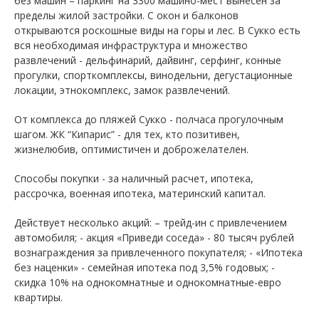
без машин – паркинг на 3300 машино-мест вынесен за
пределы жилой застройки. С окон и балконов
открываются роскошные виды на горы и лес. В Сукко есть
вся необходимая инфраструктура и множество
развлечений - дельфинарий, дайвинг, серфинг, конные
прогулки, спорткомплексы, винодельни, дегустационные
локации, этнокомплекс, замок развлечений.
От комплекса до пляжей Сукко - полчаса прогулочным
шагом. ЖК “Кипарис” - для тех, кто позитивен,
жизнелюбив, оптимистичен и доброжелателен.
Способы покупки - за наличный расчет, ипотека,
рассрочка, военная ипотека, материнский капитал.
Действует несколько акций: – трейд-ин с привлечением
автомобиля; - акция «Приведи соседа» - 80 тысяч рублей
вознаграждения за привлеченного покупателя; - «Ипотека
без наценки» - семейная ипотека под 3,5% годовых; -
скидка 10% на однокомнатные и однокомнатные-евро
квартиры.