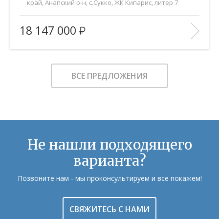
край, Анапский р-н, с.Сукко, ЖК Кипарис, литер 7
2
Площадь (общ/жил/кух), м
:
52.6/21/20
18 147 000
Количество комнат:
2
Этаж:
6/8
В ИЗБРАННОЕ
ВСЕ ПРЕДЛОЖЕНИЯ
Не нашли подходящего
варианта?
Позвоните нам - мы проконсультируем и все покажем!
СВЯЖИТЕСЬ С НАМИ