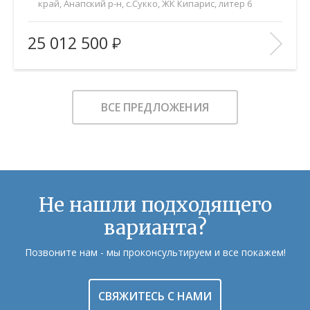
край, Анапский р-н, с.Сукко, ЖК Кипарис, литер 6
2
Площадь (общ/жил/кух), м
:
72.5/30.7/31.6
25 012 500
Количество комнат:
2
Этаж:
8/8
В ИЗБРАННОЕ
ВСЕ ПРЕДЛОЖЕНИЯ
Не нашли подходящего
варианта?
Позвоните нам - мы проконсультируем и все покажем!
СВЯЖИТЕСЬ С НАМИ