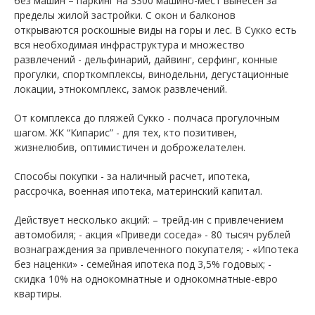
без машин – паркинг на 3300 машино-мест вынесен за
пределы жилой застройки. С окон и балконов
открываются роскошные виды на горы и лес. В Сукко есть
вся необходимая инфраструктура и множество
развлечений - дельфинарий, дайвинг, серфинг, конные
прогулки, спорткомплексы, винодельни, дегустационные
локации, этнокомплекс, замок развлечений.
От комплекса до пляжей Сукко - полчаса прогулочным
шагом. ЖК “Кипарис” - для тех, кто позитивен,
жизнелюбив, оптимистичен и доброжелателен.
Способы покупки - за наличный расчет, ипотека,
рассрочка, военная ипотека, материнский капитал.
Действует несколько акций: – трейд-ин с привлечением
автомобиля; - акция «Приведи соседа» - 80 тысяч рублей
вознаграждения за привлеченного покупателя; - «Ипотека
без наценки» - семейная ипотека под 3,5% годовых; -
скидка 10% на однокомнатные и однокомнатные-евро
квартиры.