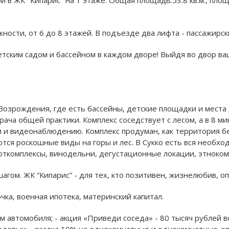
сти, от 6 до 8 этажей. B подъезде два лифта - пассажирски
етским садом и бассейном в каждом дворе! Выйдя во двор ва
 Возрождения, где есть бассейны, детские площадки и места 
ча общей практики. Комплекс соседствует с лесом, а в 8 ми
 и видеонаблюдению. Комплекс продуман, как территория б
ются роскошные виды на горы и лес. В Сукко есть вся необх
орткомплексы, винодельни, дегустационные локации, этноком
шагом. ЖК “Кипарис” - для тех, кто позитивен, жизнелюбив, 
очка, военная ипотека, материнский капитал.
м автомобиля; - акция «Приведи соседа» - 80 тысяч рублей в
годовых; - скидка 10% на однокомнатные и однокомнатные-ев