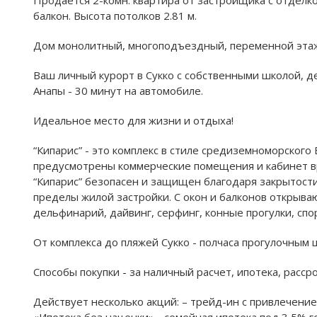
балкон. Высота потолков 2.81 м.
Дом монолитный, многоподъездный, переменной этажно
Ваш личный курорт в Сукко с собственными школой, д
Анапы - 30 минут на автомобиле.
Идеальное место для жизни и отдыха!
“Кипарис” - это комплекс в стиле средиземноморского
предусмотрены коммерческие помещения и кабинет вра
“Кипарис” безопасен и защищен благодаря закрытости
пределы жилой застройки. С окон и балконов открыва
дельфинарий, дайвинг, серфинг, конные прогулки, сп
От комплекса до пляжей Сукко - полчаса прогулочным 
Способы покупки - за наличный расчет, ипотека, расср
Действует несколько акций: – трейд-ин с привлечение
«Ипотека без наценки» - семейная ипотека под 3,5% 