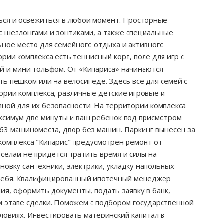
ться и освежиться в любой момент. Просторные
с шезлонгами и зонтиками, а также специальные
ное место для семейного отдыха и активного
ии комплекса есть теннисный корт, поле для игр с
й и мини-гольфом. От «Кипариса» начинаются
ь пешком или на велосипеде. Здесь все для семей с
ории комплекса, различные детские игровые и
иной для их безопасности. На территории комплекса
ксимум две минуты и ваш ребенок под присмотром
 563 машиноместа, двор без машин. Паркинг вынесен за
комплекса "Кипарис" предусмотрен ремонт от
селам не придется тратить время и силы на
новку сантехники, электрики, укладку напольных
 себя. Квалифицированный ипотечный менеджер
, оформить документы, подать заявку в банк,
м этапе сделки. Поможем с подбором государственной
ловиях. Инвестировать материнский капитал в