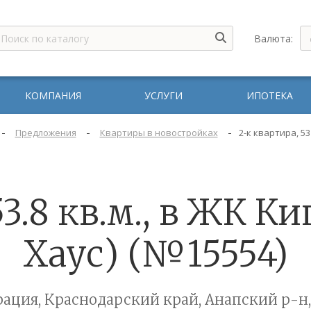
Валюта:
КОМПАНИЯ
УСЛУГИ
ИПОТЕКА
-
-
-
Предложения
Квартиры в новостройках
2-к квартира, 53
53.8 кв.м., в ЖК К
Хаус) (№15554)
ация, Краснодарский край, Анапский р-н,