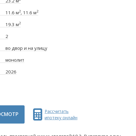
23.2 м
2
2
11.6 м
, 11.6 м
2
19.3 м
2
во двор и на улицу
монолит
2026
Рассчитать
ОСМОТР
ипотеку онлайн
щадь просторной кухни-столовой:19.3. B квартире один