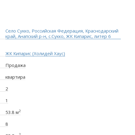
Село Сукко, Российская Федерация, Краснодарский
край, Анапский р-н, с.Сукко, ЖК Кипарис, литер 6
ЖК Кипарис (Холидей Хаус)
Продажа
квартира
2
1
2
53.8 м
8
2