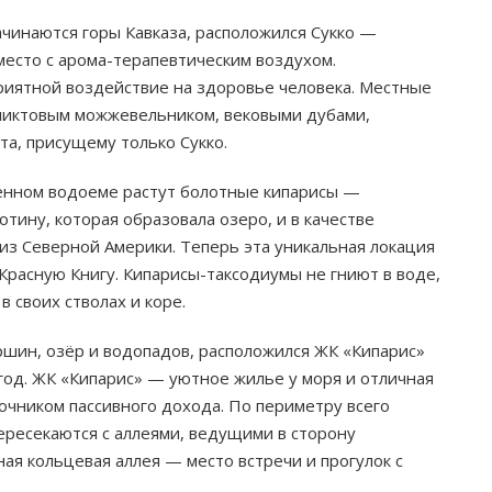
начинаются горы Кавказа, расположился Сукко —
место с арома-терапевтическим воздухом.
иятной воздействие на здоровье человека. Местные
еликтовым можжевельником, вековыми дубами,
а, присущему только Сукко.
твенном водоеме растут болотные кипарисы —
тину, которая образовала озеро, и в качестве
из Северной Америки. Теперь эта уникальная локация
Красную Книгу. Кипарисы-таксодиумы не гниют в воде,
 своих стволах и коре.
ршин, озёр и водопадов, расположился ЖК «Кипарис»
год. ЖК «Кипарис» — уютное жилье у моря и отличная
очником пассивного дохода. По периметру всего
ресекаются с аллеями, ведущими в сторону
я кольцевая аллея — место встречи и прогулок с