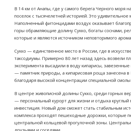
В 14 км от Анапы, где у самого берега Черного моря 
поселок с тысячелетней историей. Это удивительное 
Наполненный фитонцидами воздух оказывает благопр
горы обрамляющие долину Сукко, богаты соснами, р
которые и являются источником неповторимого аромат
Сукко — единственное место в России, где в искусс
таксодиумы. Примерно 80 лет назад здесь возвели пло
эксперимента высадили в воду кипарисы, завезенные 
— памятник природы, а кипарисовая роща занесена в 
благодаря высокой концентрации специальной смолы в
В центре живописной долины Сукко, среди горных ве
— персональный курорт для жизни и отдыха круглый 
инвестиция. Новый дом сможет стать стабильным ист
комплекса проходят пешеходные дорожки, которые пе
центральной кольцевой прогулочной зоны. Центральна
друзьями и соседями.