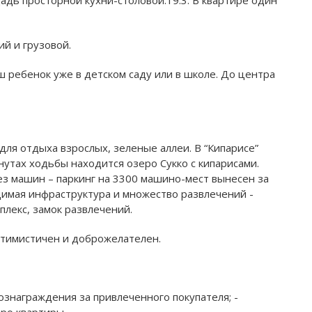
й и грузовой.
ш ребенок уже в детском саду или в школе. До центра
для отдыха взрослых, зеленые аллеи. В “Кипарисе”
нутах ходьбы находится озеро Сукко с кипарисами.
ез машин – паркинг на 3300 машино-мест вынесен за
одимая инфраструктура и множество развлечений -
плекс, замок развлечений.
оптимистичен и доброжелателен.
ознаграждения за привлеченного покупателя; -
ро квартиры.