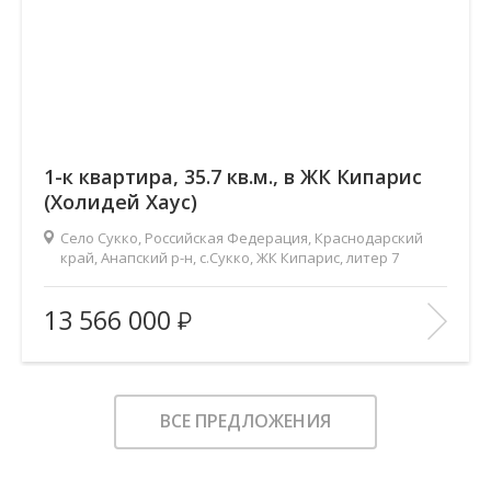
1-к квартира, 35.7 кв.м., в ЖК Кипарис
(Холидей Хаус)
Село Сукко, Российская Федерация, Краснодарский
край, Анапский р-н, с.Сукко, ЖК Кипарис, литер 7
2
Площадь (общ/жил/кух), м
:
35.7/10.4/15.8
13 566 000
Количество комнат:
1
Этаж:
1/8
В ИЗБРАННОЕ
ВСЕ ПРЕДЛОЖЕНИЯ