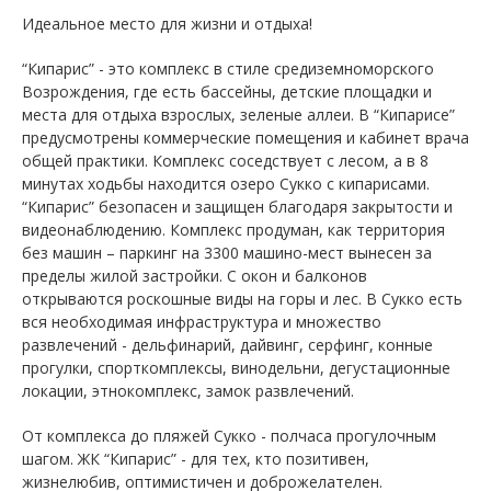
Идеальное место для жизни и отдыха!
“Кипарис” - это комплекс в стиле средиземноморского
Возрождения, где есть бассейны, детские площадки и
места для отдыха взрослых, зеленые аллеи. В “Кипарисе”
предусмотрены коммерческие помещения и кабинет врача
общей практики. Комплекс соседствует с лесом, а в 8
минутах ходьбы находится озеро Сукко с кипарисами.
“Кипарис” безопасен и защищен благодаря закрытости и
видеонаблюдению. Комплекс продуман, как территория
без машин – паркинг на 3300 машино-мест вынесен за
пределы жилой застройки. С окон и балконов
открываются роскошные виды на горы и лес. В Сукко есть
вся необходимая инфраструктура и множество
развлечений - дельфинарий, дайвинг, серфинг, конные
прогулки, спорткомплексы, винодельни, дегустационные
локации, этнокомплекс, замок развлечений.
От комплекса до пляжей Сукко - полчаса прогулочным
шагом. ЖК “Кипарис” - для тех, кто позитивен,
жизнелюбив, оптимистичен и доброжелателен.