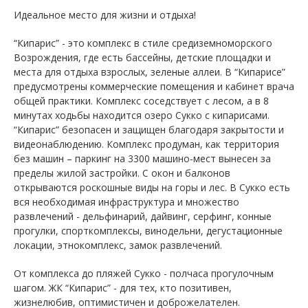
Идеальное место для жизни и отдыха!
“Кипарис” - это комплекс в стиле средиземноморского
Возрождения, где есть бассейны, детские площадки и
места для отдыха взрослых, зеленые аллеи. В “Кипарисе”
предусмотрены коммерческие помещения и кабинет врача
общей практики. Комплекс соседствует с лесом, а в 8
минутах ходьбы находится озеро Сукко с кипарисами.
“Кипарис” безопасен и защищен благодаря закрытости и
видеонаблюдению. Комплекс продуман, как территория
без машин – паркинг на 3300 машино-мест вынесен за
пределы жилой застройки. С окон и балконов
открываются роскошные виды на горы и лес. В Сукко есть
вся необходимая инфраструктура и множество
развлечений - дельфинарий, дайвинг, серфинг, конные
прогулки, спорткомплексы, винодельни, дегустационные
локации, этнокомплекс, замок развлечений.
От комплекса до пляжей Сукко - полчаса прогулочным
шагом. ЖК “Кипарис” - для тех, кто позитивен,
жизнелюбив, оптимистичен и доброжелателен.