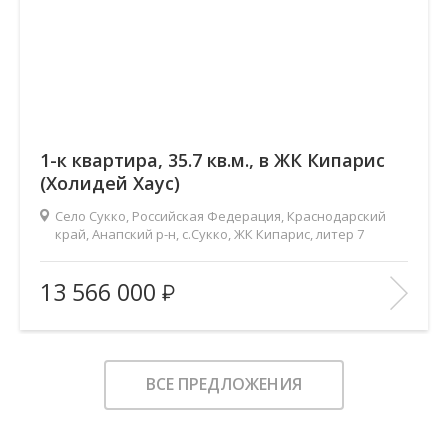
1-к квартира, 35.7 кв.м., в ЖК Кипарис
(Холидей Хаус)
Село Сукко, Российская Федерация, Краснодарский
край, Анапский р-н, с.Сукко, ЖК Кипарис, литер 7
2
Площадь (общ/жил/кух), м
:
35.7/10.4/15.8
13 566 000
Количество комнат:
1
Этаж:
1/8
В ИЗБРАННОЕ
ВСЕ ПРЕДЛОЖЕНИЯ