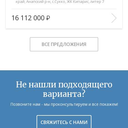
край, Анапский р-н, с.Сукко, ЖК Кипарис, литер 7
2
Площадь (общ/жил/кух), м
:
42.4/14.7/16.8
16 112 000
Количество комнат:
1
Этаж:
2/8
В ИЗБРАННОЕ
ВСЕ ПРЕДЛОЖЕНИЯ
Не нашли подходящего
варианта?
Позвоните нам - мы проконсультируем и все покажем!
СВЯЖИТЕСЬ С НАМИ