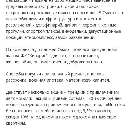
без машин – паркинг на 3300 машино-мест вынесен за
пределы жилой застройки. С окон и балконов
открываются роскошные виды на горы и лес. В Сукко есть
вся необходимая инфраструктура и множество
развлечений - дельфинарий, дайвинг, серфинг, конные
прогулки, спорткомплексы, винодельни, дегустационные
локации, этнокомплекс, замок развлечений.
От комплекса до пляжей Сукко - полчаса прогулочным
шагом. ЖК “Кипарис” - для тех, кто позитивен,
жизнелюбив, оптимистичен и доброжелателен.
Способы покупки - за наличный расчет, ипотека,
рассрочка, военная ипотека, материнский капитал.
Действует несколько акций: – трейд-ин с привлечением
автомобиля; - акция «Приведи соседа» - 80 тысяч рублей
вознаграждения за привлеченного покупателя; - «Ипотека
без наценки» - семейная ипотека под 3,5% годовых; -
скидка 10% на однокомнатные и однокомнатные-евро
квартиры.