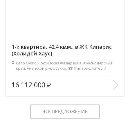
1-к квартира, 42.4 кв.м., в ЖК Кипарис
(Холидей Хаус)
Село Сукко, Российская Федерация, Краснодарский
край, Анапский р-н, с.Сукко, ЖК Кипарис, литер 7
2
Площадь (общ/жил/кух), м
:
42.4/14.7/16.8
16 112 000
Количество комнат:
1
Этаж:
2/8
В ИЗБРАННОЕ
ВСЕ ПРЕДЛОЖЕНИЯ