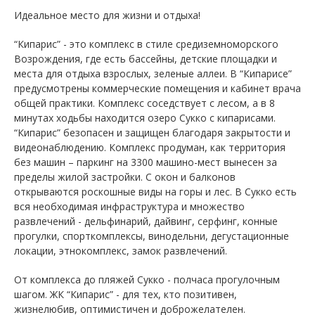
Идеальное место для жизни и отдыха!
“Кипарис” - это комплекс в стиле средиземноморского
Возрождения, где есть бассейны, детские площадки и
места для отдыха взрослых, зеленые аллеи. В “Кипарисе”
предусмотрены коммерческие помещения и кабинет врача
общей практики. Комплекс соседствует с лесом, а в 8
минутах ходьбы находится озеро Сукко с кипарисами.
“Кипарис” безопасен и защищен благодаря закрытости и
видеонаблюдению. Комплекс продуман, как территория
без машин – паркинг на 3300 машино-мест вынесен за
пределы жилой застройки. С окон и балконов
открываются роскошные виды на горы и лес. В Сукко есть
вся необходимая инфраструктура и множество
развлечений - дельфинарий, дайвинг, серфинг, конные
прогулки, спорткомплексы, винодельни, дегустационные
локации, этнокомплекс, замок развлечений.
От комплекса до пляжей Сукко - полчаса прогулочным
шагом. ЖК “Кипарис” - для тех, кто позитивен,
жизнелюбив, оптимистичен и доброжелателен.