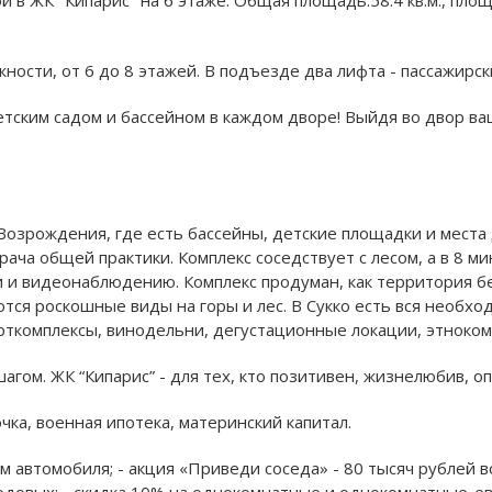
сти, от 6 до 8 этажей. B подъезде два лифта - пассажирски
етским садом и бассейном в каждом дворе! Выйдя во двор ва
 Возрождения, где есть бассейны, детские площадки и места 
ча общей практики. Комплекс соседствует с лесом, а в 8 ми
 и видеонаблюдению. Комплекс продуман, как территория б
ются роскошные виды на горы и лес. В Сукко есть вся необх
орткомплексы, винодельни, дегустационные локации, этноком
шагом. ЖК “Кипарис” - для тех, кто позитивен, жизнелюбив, 
очка, военная ипотека, материнский капитал.
м автомобиля; - акция «Приведи соседа» - 80 тысяч рублей в
годовых; - скидка 10% на однокомнатные и однокомнатные-ев