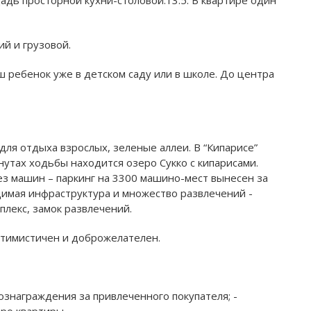
й и грузовой.
ш ребенок уже в детском саду или в школе. До центра
для отдыха взрослых, зеленые аллеи. В “Кипарисе”
нутах ходьбы находится озеро Сукко с кипарисами.
ез машин – паркинг на 3300 машино-мест вынесен за
одимая инфраструктура и множество развлечений -
плекс, замок развлечений.
оптимистичен и доброжелателен.
ознаграждения за привлеченного покупателя; -
ро квартиры.