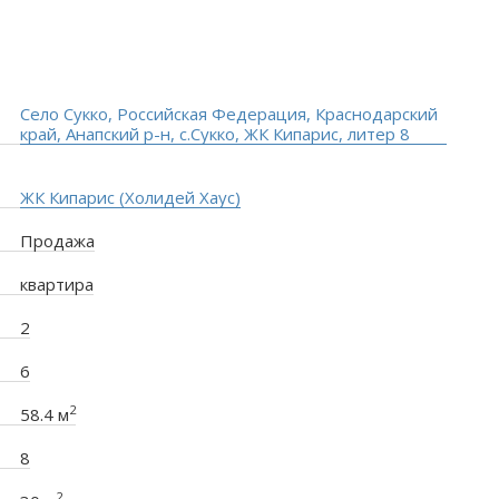
Село Сукко, Российская Федерация, Краснодарский
край, Анапский р-н, с.Сукко, ЖК Кипарис, литер 8
ЖК Кипарис (Холидей Хаус)
Продажа
квартира
2
6
2
58.4 м
8
2