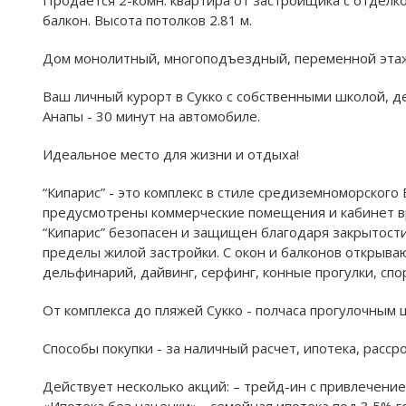
балкон. Высота потолков 2.81 м.
Дом монолитный, многоподъездный, переменной этажно
Ваш личный курорт в Сукко с собственными школой, д
Анапы - 30 минут на автомобиле.
Идеальное место для жизни и отдыха!
“Кипарис” - это комплекс в стиле средиземноморского
предусмотрены коммерческие помещения и кабинет вра
“Кипарис” безопасен и защищен благодаря закрытости
пределы жилой застройки. С окон и балконов открыва
дельфинарий, дайвинг, серфинг, конные прогулки, сп
От комплекса до пляжей Сукко - полчаса прогулочным 
Способы покупки - за наличный расчет, ипотека, расср
Действует несколько акций: – трейд-ин с привлечение
«Ипотека без наценки» - семейная ипотека под 3,5% 