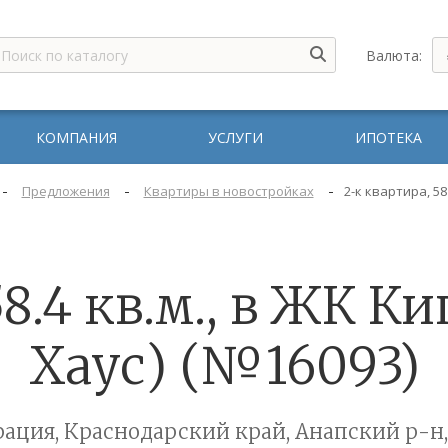
Валюта:
КОМПАНИЯ
УСЛУГИ
ИПОТЕКА
-
-
-
Предложения
Квартиры в новостройках
2-к квартира, 58
58.4 кв.м., в ЖК К
Хаус) (№16093)
ация, Краснодарский край, Анапский р-н,