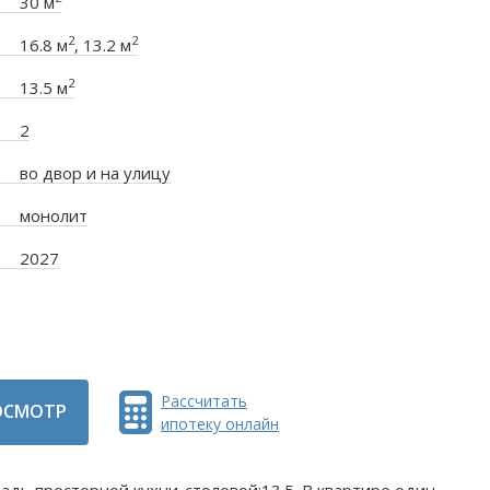
30 м
2
2
16.8 м
, 13.2 м
2
13.5 м
2
во двор и на улицу
монолит
2027
Рассчитать
ОСМОТР
ипотеку онлайн
щадь просторной кухни-столовой:13.5. B квартире один