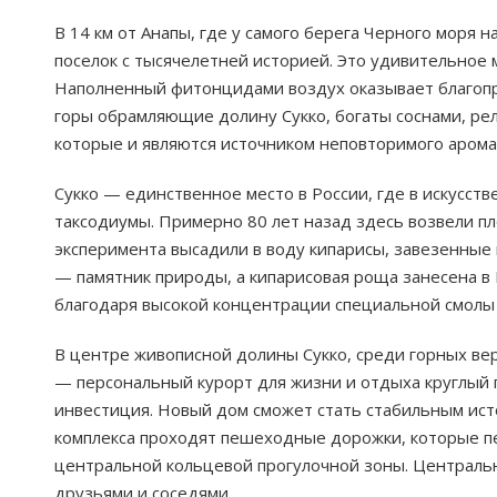
В 14 км от Анапы, где у самого берега Черного моря 
поселок с тысячелетней историей. Это удивительное 
Наполненный фитонцидами воздух оказывает благопр
горы обрамляющие долину Сукко, богаты соснами, р
которые и являются источником неповторимого аромат
Сукко — единственное место в России, где в искусс
таксодиумы. Примерно 80 лет назад здесь возвели пло
эксперимента высадили в воду кипарисы, завезенные 
— памятник природы, а кипарисовая роща занесена в 
благодаря высокой концентрации специальной смолы в
В центре живописной долины Сукко, среди горных ве
— персональный курорт для жизни и отдыха круглый 
инвестиция. Новый дом сможет стать стабильным ист
комплекса проходят пешеходные дорожки, которые пе
центральной кольцевой прогулочной зоны. Центральна
друзьями и соседями.