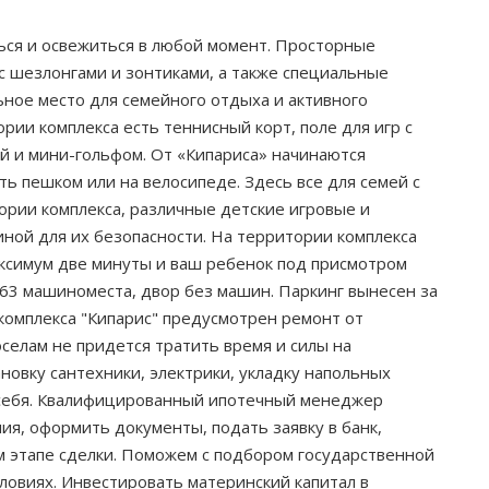
ться и освежиться в любой момент. Просторные
с шезлонгами и зонтиками, а также специальные
ное место для семейного отдыха и активного
ии комплекса есть теннисный корт, поле для игр с
й и мини-гольфом. От «Кипариса» начинаются
ь пешком или на велосипеде. Здесь все для семей с
ории комплекса, различные детские игровые и
иной для их безопасности. На территории комплекса
ксимум две минуты и ваш ребенок под присмотром
 563 машиноместа, двор без машин. Паркинг вынесен за
комплекса "Кипарис" предусмотрен ремонт от
селам не придется тратить время и силы на
новку сантехники, электрики, укладку напольных
 себя. Квалифицированный ипотечный менеджер
, оформить документы, подать заявку в банк,
м этапе сделки. Поможем с подбором государственной
ловиях. Инвестировать материнский капитал в