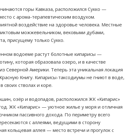
начинаются горы Кавказа, расположился Сукко —
место с арома-терапевтическим воздухом.
иятной воздействие на здоровье человека. Местные
еликтовым можжевельником, вековыми дубами,
а, присущему только Сукко.
твенном водоеме растут болотные кипарисы —
тину, которая образовала озеро, и в качестве
из Северной Америки. Теперь эта уникальная локация
Красную Книгу. Кипарисы-таксодиумы не гниют в воде,
 своих стволах и коре.
ршин, озёр и водопадов, расположился ЖК «Кипарис»
год. ЖК «Кипарис» — уютное жилье у моря и отличная
очником пассивного дохода. По периметру всего
ресекаются с аллеями, ведущими в сторону
я кольцевая аллея — место встречи и прогулок с