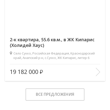
2-к квартира, 55.6 кв.м., в ЖК Кипарис
(Холидей Хаус)
Село Сукко, Российская Федерация, Краснодарский
край, Анапский р-н, с.Сукко, ЖК Кипарис, литер 6
2
Площадь (общ/жил/кух), м
:
55.6/22.6/20
19 182 000
Количество комнат:
2
Этаж:
8/8
В ИЗБРАННОЕ
ВСЕ ПРЕДЛОЖЕНИЯ