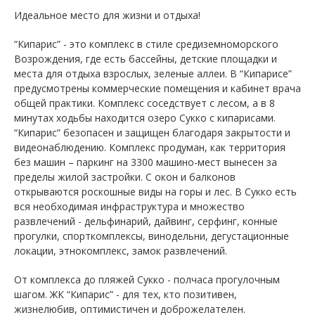
Идеальное место для жизни и отдыха!
“Кипарис” - это комплекс в стиле средиземноморского
Возрождения, где есть бассейны, детские площадки и
места для отдыха взрослых, зеленые аллеи. В “Кипарисе”
предусмотрены коммерческие помещения и кабинет врача
общей практики. Комплекс соседствует с лесом, а в 8
минутах ходьбы находится озеро Сукко с кипарисами.
“Кипарис” безопасен и защищен благодаря закрытости и
видеонаблюдению. Комплекс продуман, как территория
без машин – паркинг на 3300 машино-мест вынесен за
пределы жилой застройки. С окон и балконов
открываются роскошные виды на горы и лес. В Сукко есть
вся необходимая инфраструктура и множество
развлечений - дельфинарий, дайвинг, серфинг, конные
прогулки, спорткомплексы, винодельни, дегустационные
локации, этнокомплекс, замок развлечений.
От комплекса до пляжей Сукко - полчаса прогулочным
шагом. ЖК “Кипарис” - для тех, кто позитивен,
жизнелюбив, оптимистичен и доброжелателен.