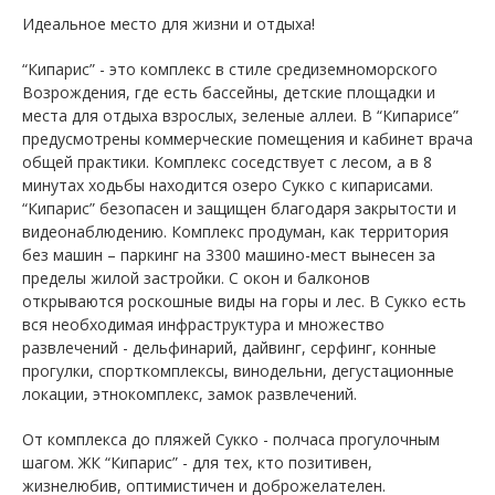
Идеальное место для жизни и отдыха!
“Кипарис” - это комплекс в стиле средиземноморского
Возрождения, где есть бассейны, детские площадки и
места для отдыха взрослых, зеленые аллеи. В “Кипарисе”
предусмотрены коммерческие помещения и кабинет врача
общей практики. Комплекс соседствует с лесом, а в 8
минутах ходьбы находится озеро Сукко с кипарисами.
“Кипарис” безопасен и защищен благодаря закрытости и
видеонаблюдению. Комплекс продуман, как территория
без машин – паркинг на 3300 машино-мест вынесен за
пределы жилой застройки. С окон и балконов
открываются роскошные виды на горы и лес. В Сукко есть
вся необходимая инфраструктура и множество
развлечений - дельфинарий, дайвинг, серфинг, конные
прогулки, спорткомплексы, винодельни, дегустационные
локации, этнокомплекс, замок развлечений.
От комплекса до пляжей Сукко - полчаса прогулочным
шагом. ЖК “Кипарис” - для тех, кто позитивен,
жизнелюбив, оптимистичен и доброжелателен.