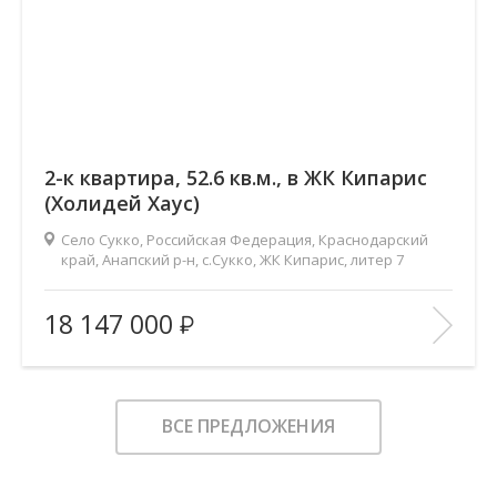
2-к квартира, 52.6 кв.м., в ЖК Кипарис
(Холидей Хаус)
Село Сукко, Российская Федерация, Краснодарский
край, Анапский р-н, с.Сукко, ЖК Кипарис, литер 7
2
Площадь (общ/жил/кух), м
:
52.6/21/20
18 147 000
Количество комнат:
2
Этаж:
6/8
В ИЗБРАННОЕ
ВСЕ ПРЕДЛОЖЕНИЯ