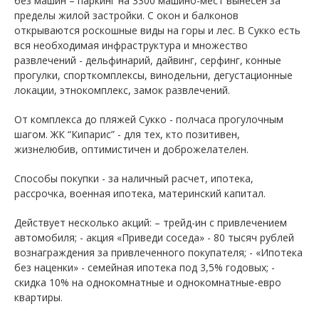
без машин – паркинг на 3300 машино-мест вынесен за
пределы жилой застройки. С окон и балконов
открываются роскошные виды на горы и лес. В Сукко есть
вся необходимая инфраструктура и множество
развлечений - дельфинарий, дайвинг, серфинг, конные
прогулки, спорткомплексы, винодельни, дегустационные
локации, этнокомплекс, замок развлечений.
От комплекса до пляжей Сукко - полчаса прогулочным
шагом. ЖК “Кипарис” - для тех, кто позитивен,
жизнелюбив, оптимистичен и доброжелателен.
Способы покупки - за наличный расчет, ипотека,
рассрочка, военная ипотека, материнский капитал.
Действует несколько акций: – трейд-ин с привлечением
автомобиля; - акция «Приведи соседа» - 80 тысяч рублей
вознаграждения за привлеченного покупателя; - «Ипотека
без наценки» - семейная ипотека под 3,5% годовых; -
скидка 10% на однокомнатные и однокомнатные-евро
квартиры.