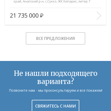
край, Анапский р-н, с.Сукко, ЖК Кипарис, литер 7
2
Площадь (общ/жил/кух), м
:
63/25.2/27.3
21 735 000
Количество комнат:
2
Этаж:
5/8
В ИЗБРАННОЕ
ВСЕ ПРЕДЛОЖЕНИЯ
Не нашли подходящего
варианта?
Позвоните нам - мы проконсультируем и все покажем!
СВЯЖИТЕСЬ С НАМИ