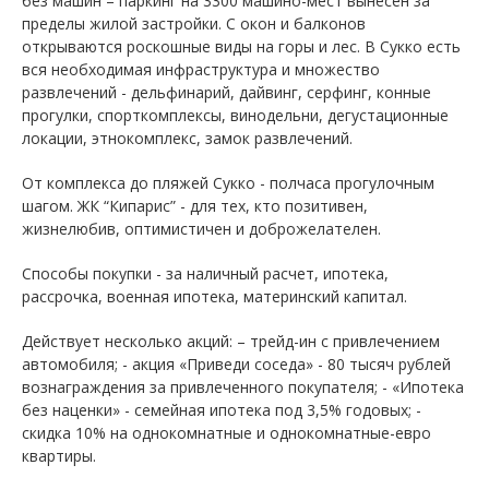
без машин – паркинг на 3300 машино-мест вынесен за
пределы жилой застройки. С окон и балконов
открываются роскошные виды на горы и лес. В Сукко есть
вся необходимая инфраструктура и множество
развлечений - дельфинарий, дайвинг, серфинг, конные
прогулки, спорткомплексы, винодельни, дегустационные
локации, этнокомплекс, замок развлечений.
От комплекса до пляжей Сукко - полчаса прогулочным
шагом. ЖК “Кипарис” - для тех, кто позитивен,
жизнелюбив, оптимистичен и доброжелателен.
Способы покупки - за наличный расчет, ипотека,
рассрочка, военная ипотека, материнский капитал.
Действует несколько акций: – трейд-ин с привлечением
автомобиля; - акция «Приведи соседа» - 80 тысяч рублей
вознаграждения за привлеченного покупателя; - «Ипотека
без наценки» - семейная ипотека под 3,5% годовых; -
скидка 10% на однокомнатные и однокомнатные-евро
квартиры.