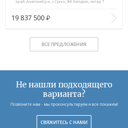
край, Анапский р-н, с.Сукко, ЖК Кипарис, литер 7
2
Площадь (общ/жил/кух), м
:
57.5/26.1/16.8
19 837 500
Количество комнат:
2
Этаж:
6/8
В ИЗБРАННОЕ
ВСЕ ПРЕДЛОЖЕНИЯ
Не нашли подходящего
варианта?
Позвоните нам - мы проконсультируем и все покажем!
СВЯЖИТЕСЬ С НАМИ