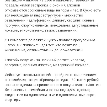
без машин – паркинг на 3300 машино-мест вынесен за
пределы жилой застройки. С окон и балконов
открываются роскошные виды на горы и лес. В Сукко есть
вся необходимая инфраструктура и множество
развлечений - дельфинарий, дайвинг, серфинг, конные
прогулки, спорткомплексы, винодельни, дегустационные
локации, этнокомплекс, замок развлечений.
От комплекса до пляжей Сукко - полчаса прогулочным
шагом. ЖК “Кипарис” - для тех, кто позитивен,
жизнелюбив, оптимистичен и доброжелателен.
Способы покупки - за наличный расчет, ипотека,
рассрочка, военная ипотека, материнский капитал.
Действует несколько акций: – трейд-ин с привлечением
автомобиля; - акция «Приведи соседа» - 80 тысяч рублей
вознаграждения за привлеченного покупателя; - «Ипотека
без наценки» - семейная ипотека под 3,5% годовых; -
скидка 10% на однокомнатные и однокомнатные-евро
квартиры.