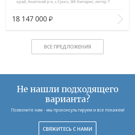
край, Анапский р-н, с.Сукко, ЖК Кипарис, литер 7
2
Площадь (общ/жил/кух), м
:
52.6/21/20
18 147 000
Количество комнат:
2
Этаж:
6/8
В ИЗБРАННОЕ
ВСЕ ПРЕДЛОЖЕНИЯ
Не нашли подходящего
варианта?
Позвоните нам - мы проконсультируем и все покажем!
СВЯЖИТЕСЬ С НАМИ