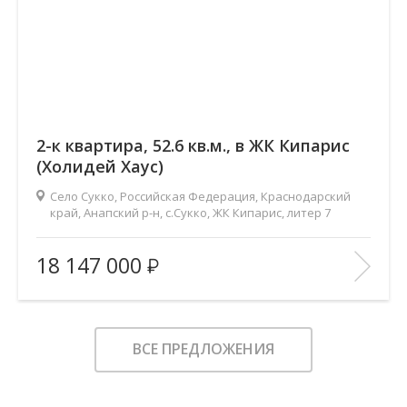
2-к квартира, 52.6 кв.м., в ЖК Кипарис
(Холидей Хаус)
Село Сукко, Российская Федерация, Краснодарский
край, Анапский р-н, с.Сукко, ЖК Кипарис, литер 7
2
Площадь (общ/жил/кух), м
:
52.6/21/20
18 147 000
Количество комнат:
2
Этаж:
6/8
В ИЗБРАННОЕ
ВСЕ ПРЕДЛОЖЕНИЯ