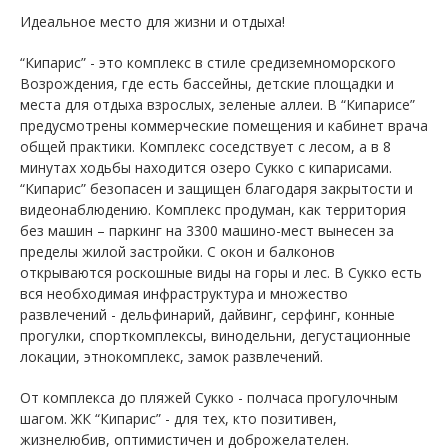
Идеальное место для жизни и отдыха!
“Кипарис” - это комплекс в стиле средиземноморского
Возрождения, где есть бассейны, детские площадки и
места для отдыха взрослых, зеленые аллеи. В “Кипарисе”
предусмотрены коммерческие помещения и кабинет врача
общей практики. Комплекс соседствует с лесом, а в 8
минутах ходьбы находится озеро Сукко с кипарисами.
“Кипарис” безопасен и защищен благодаря закрытости и
видеонаблюдению. Комплекс продуман, как территория
без машин – паркинг на 3300 машино-мест вынесен за
пределы жилой застройки. С окон и балконов
открываются роскошные виды на горы и лес. В Сукко есть
вся необходимая инфраструктура и множество
развлечений - дельфинарий, дайвинг, серфинг, конные
прогулки, спорткомплексы, винодельни, дегустационные
локации, этнокомплекс, замок развлечений.
От комплекса до пляжей Сукко - полчаса прогулочным
шагом. ЖК “Кипарис” - для тех, кто позитивен,
жизнелюбив, оптимистичен и доброжелателен.